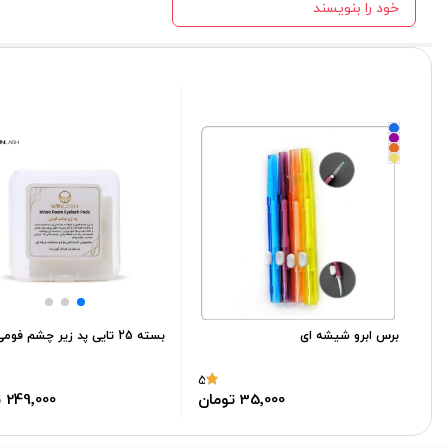
خود را بنویسند
برس ابرو شیشه ای
بسته 25 تایی پد زیر چشم فومی
5
249٬000 تومان
35٬000 تومان