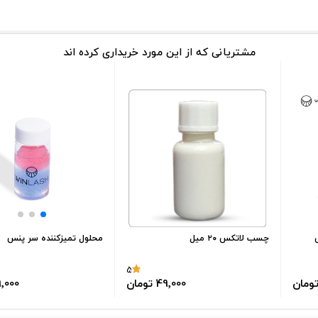
مشتریانی که از این مورد خریداری کرده اند
چسب لاتکس ۲۰ میل
محلول تمیزکننده سر پنس
5
49٬000 تومان
99٬000 ت