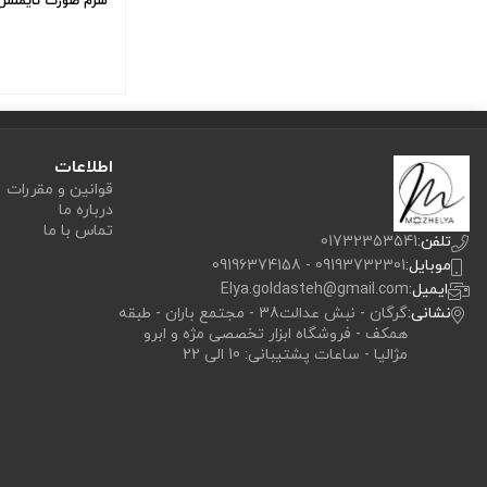
سرم صورت تایملس 
اطلاعات
قوانین و مقررات
درباره ما
تماس با ما
تلفن:
01732353541
موبایل:
09193732301 - 09196374158
ایمیل:
Elya.goldasteh@gmail.com
نشانی:
گرگان - نبش عدالت38 - مجتمع باران - طبقه
همکف - فروشگاه ابزار تخصصی مژه و ابرو
مژالیا - ساعات پشتیبانی: 10 الی 22