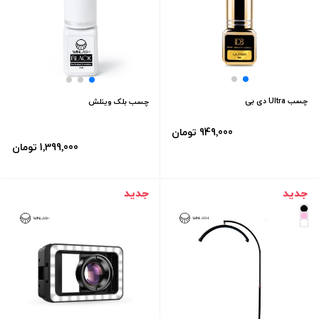
چسب Ultra دی بی
چسب بلک وینلش
949٬000 تومان
1٬399٬000 تومان
جدید
جدید