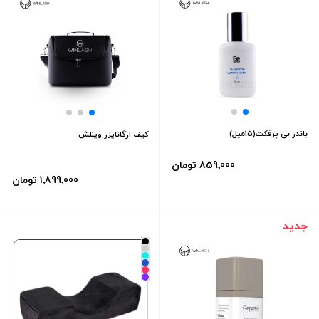
باندر بی پرفکت(15میل)
کیف ارگانایزر وینلش
859٬000 تومان
1٬899٬000 تومان
جدید