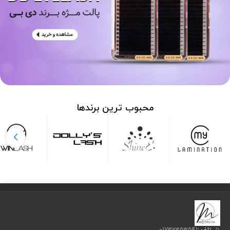
محبوب ترین برندها
تلفن:
01732353541