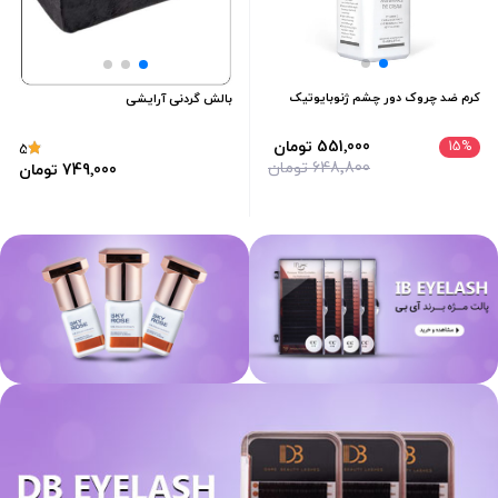
کرم ضد چروک دور چشم ژنوبایوتیک
بالش گردنی آرایشی
551٬000 تومان
15
%
5
648٬800 تومان
749٬000 تومان