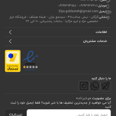
موبایل:
09193732301 - 09196374158
ایمیل:
Elya.goldasteh@gmail.com
نشانی:
گرگان - نبش عدالت38 - مجتمع باران - طبقه همکف - فروشگاه ابزار
تخصصی مژه و ابرو مژالیا - ساعات پشتیبانی: 10 الی 22
اطلاعات
خدمات مشتریان
ما را دنبال کنید
برای عضویت در
خبرنامه
آیا می خواهید از جدید‌ترین تخفیف‌ ها با‌ خبر شوید؟ فقط ایمیل خود را ثبت
کنید
اشتراک