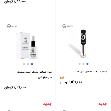
1٬149٬000 تومان
چسب لیفت ۵ میل لش بمب
سرم هیالورونیک اسید صورت
مایلمینیشن
5
1٬149٬000 تومان
1٬199٬000 تومان
جدید
جدید