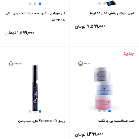
مون لایت وینلش مدل 28 اینچ
لنز موبایل ماکرو به همراه لایت وین لش
CR_M12X
wl-23-15
7٬599٬000 تومان
1٬599٬000 تومان
جدید
ضد حساسیت بی پرفکت
ریمل Extreme lift مای لمینیشن
1٬499٬000 تومان