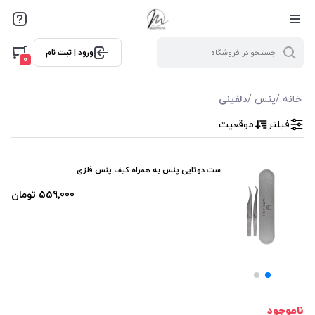
فیلترها
ورود | ثبت نام
فیلتر بر اساس قیمت
0
299000
559000
خانه
/
پنس
/
دلفینی
فیلتر
موقعیت
فیلتر براساس ویژگی ها
فیلترکردن براساس تولید‌کننده
ست دوتایی پنس به همراه کیف پنس فلزی
وتوس
559٬000 تومان
وین لش
ناموجود