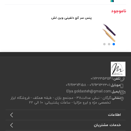
ناموجود
پنس سر کج دلفینی وین لش
تلفن:
01732353541
موبایل:
09193732301 - 09196374158
ایمیل:
Elya.goldasteh@gmail.com
نشانی:
گرگان - نبش عدالت38 - مجتمع باران - طبقه همکف - فروشگاه ابزار
تخصصی مژه و ابرو مژالیا - ساعات پشتیبانی: 10 الی 22
اطلاعات
خدمات مشتریان