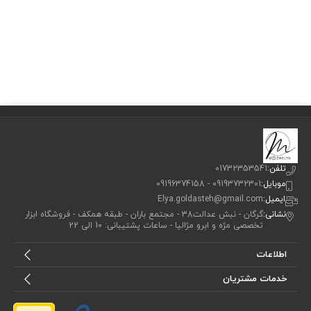
تلفن:
01732353541
موبایل:
09193732301 - 09196374158
ایمیل:
Elya.goldasteh@gmail.com
نشانی:
گرگان - نبش عدالت38 - مجتمع باران - طبقه همکف - فروشگاه ابزار
تخصصی مژه و ابرو مژالیا - ساعات پشتیبانی: 10 الی 22
اطلاعات
خدمات مشتریان