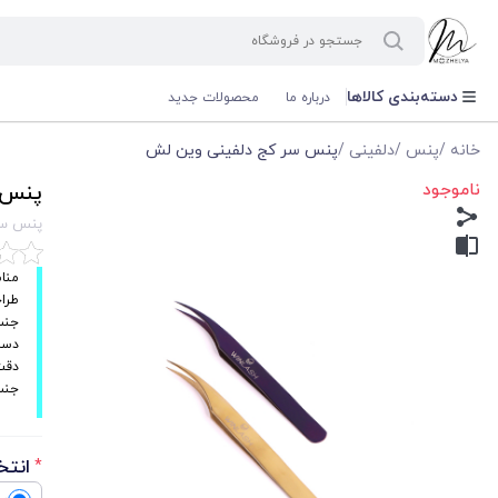
دسته‌بندی کالاها
درباره ما
محصولات جدید
خانه
/
پنس
/
دلفینی
/
پنس سر کج دلفینی وین لش
ناموجود
پنس 
پنس سر
منا
طرا
جنس
دست
دقت 
جنس
انتخ
*