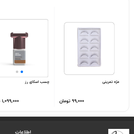
مژه تمرینی
چسب اسکای رز
99٬000 تومان
1٬099٬000 تومان
اطلاعات