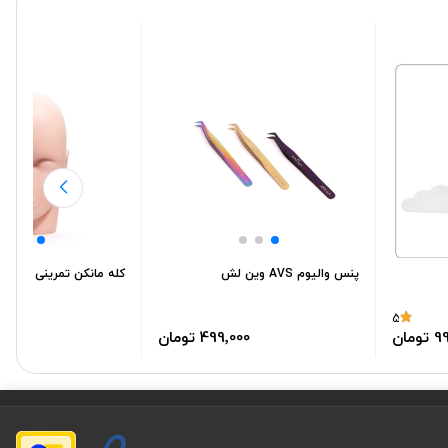
پنس والیوم AVS وین لش
کله مانکن تمرینی
5
499٬000 تومان
9٬000
ومان