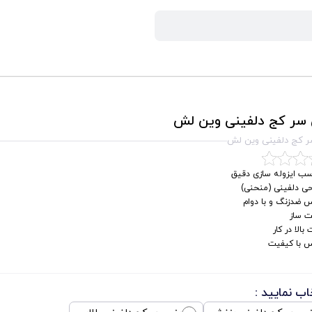
سر کج دلفینی وین لش
 کج دلفینی وین لش
سب ایزوله سازی دقیق
حی دلفینی (منحنی)
 ضدزنگ و با دوام
 ساز
بالا در کار
 با کیفیت
اب نمایید :