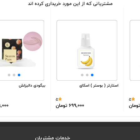
مشتریانی که از این مورد خریداری کرده اند
استارتر ( بوستر ) اسکای
بیگودی دالیزلش
5
5
699٬000 تومان
99٬000 ت
خدمات مشتریان