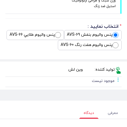
وزن سبک و طراحی ارگونومیک
استیل ضد زنگ
انتخاب نمایید :
*
پنس واليوم بنفش AVS-69
پنس واليوم طلايي AVS-66
پنس واليوم هفت رنگ AVS-60
تولید کننده:
وین لش
موجود نیست
معرفی
دیدگاه