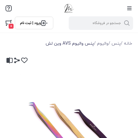
ورود | ثبت نام
0
خانه
/
پنس
/
والیوم
/
پنس والیوم AVS وین لش