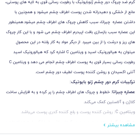
کرم ضد چروک دور چشم ژنوبایوتیک با رطوبت رسانی قوی به لایه های پوستی،
مانع از خشکی و دهیدراته شدن پوست اطراف چشم میشود و همچنین با
داشتن عصاره چیراتا، سبب کاهش چروک های اطراف چشم میشود.همینطور
این عصاره سبب بازسازی بافت اپیدرم اطراف چشم می شود و با این کار چروک
های ریز و درشت را از بین میبرد. از دیگر مواد به کار رفته در این محصول
میتوان به هیالورونیک اسید و ویتامین C اشاره کرد که هیالورونیک اسید
رطوبت رسانی بسیار قوی به پوست اطراف چشم انجام می دهد و ویتامین C
آنتی اکسیدان و روشن کننده پوست لطیف دور چشم است.
ترکیبات کرم دور چشم ژنو بایوتیک:
عصاره چیراتا:
خطوط و چروک های اطراف چشم را پر کرده و به افزایش ساخت
کلاژن و آلاستین کمک می‌کند.
ویتامین
C
:
روشن کننده پوست و رفع کننده کدری پوست می‌باشد.
هیالورونیک اسید:
بهبود چین و چروک‌های ناشی از خشکی را به همراه دارد و
مشاهده بیشتر
موجب افزایش لطافت و نرمی پوست کمک می‌شود.