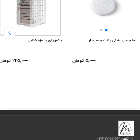
در فرآیندهای دندانپزشکی یا دیگر درمان‌های زیبایی استفاده کرد.
جا چسبی اشکی پشت چسب دار
باکس آی پد مژه 5تایی
5٬000 تومان
225٬000 تومان
تلفن:
01732353541