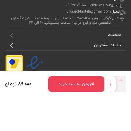
موبایل:
09193732301 - 09196374158
ایمیل:
Elya.goldasteh@gmail.com
نشانی:
گرگان - نبش عدالت38 - مجتمع باران - طبقه همکف - فروشگاه ابزار
تخصصی مژه و ابرو مژالیا - ساعات پشتیبانی: 10 الی 22
اطلاعات
خدمات مشتریان
89٬000 تومان
افزودن به سبد خرید
ما را دنبال کنید
برای عضویت در
خبرنامه
آیا می خواهید از جدید‌ترین تخفیف‌ ها با‌ خبر شوید؟ فقط ایمیل خود را ثبت
کنید
اشتراک