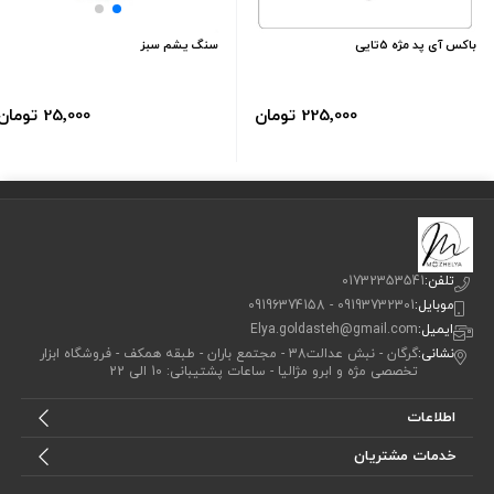
باکس آی پد مژه 5تایی
سنگ یشم سبز
225٬000 تومان
25٬000 تومان
تلفن:
01732353541
موبایل:
09193732301 - 09196374158
ایمیل:
Elya.goldasteh@gmail.com
نشانی:
گرگان - نبش عدالت38 - مجتمع باران - طبقه همکف - فروشگاه ابزار
تخصصی مژه و ابرو مژالیا - ساعات پشتیبانی: 10 الی 22
اطلاعات
خدمات مشتریان