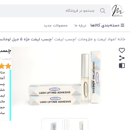
دسته‌بندی کالاها
درباره ما
محصولات جدید
خانه
/
مواد لیفت و ملزومات
/
چسب لیفت
/
چسب لیفت مژه ۵ میل لومانسا
چسب لیفت
چسب لیفت مژ
منا
آماد
چسب
خشک
ایم
ماند
حجم 5 
ساخ