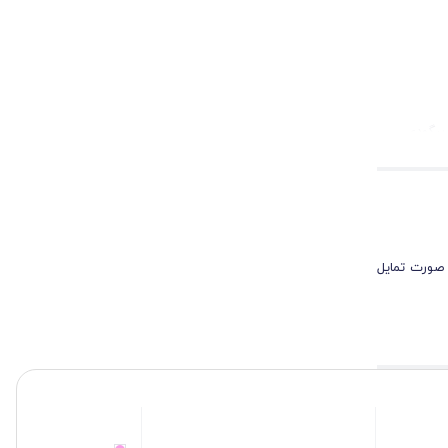
بیگودی
چسب لومانسا
 صورت تمایل