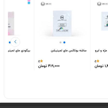
 لیفت مژه و ابرو
ساشه بوتاکس مای لمینیشن
بیگودی مای لمینیشن
5
5
مان
419٬000 تومان
9٬000