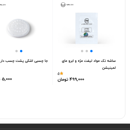
ساشه تک مواد لیفت مژه و ابرو مای
جا چسبی اشکی پشت چسب دار
لمینیشن
5
5٬000 تومان
499٬000 تومان