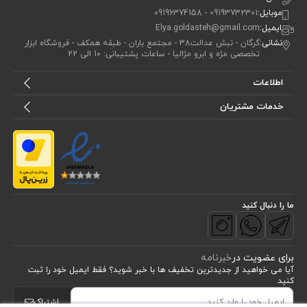
موبایل:
09193732301 - 09196374158
ایمیل:
Elya.goldasteh@gmail.com
نشانی:
گرگان - نبش عدالت38 - مجتمع باران - طبقه همکف - فروشگاه ابزار
تخصصی مژه و ابرو مژالیا - ساعات پشتیبانی: 10 الی 22
اطلاعات
خدمات مشتریان
ما را دنبال کنید
برای عضویت در
خبرنامه
آیا می خواهید از جدید‌ترین تخفیف‌ ها با‌ خبر شوید؟ فقط ایمیل خود را ثبت
کنید
اشتراک