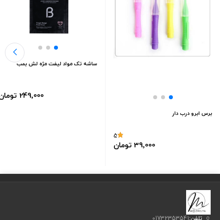
ساشه تک مواد لیفت مژه لش بمب
249٬000 تومان
برس ابرو درب دار
5
39٬000 تومان
تلفن:
01732353541