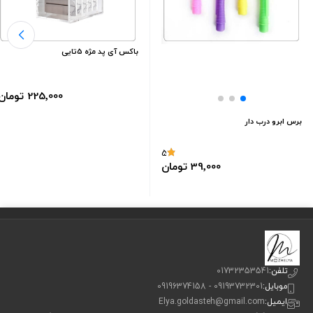
باکس آی پد مژه 5تایی
225٬000 تومان
برس ابرو درب دار
5
39٬000 تومان
تلفن:
01732353541
موبایل:
09193732301 - 09196374158
ایمیل:
Elya.goldasteh@gmail.com