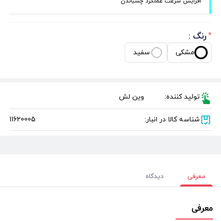
افزایش سرعت عملکرد چسباندن
رنگ :
*
مشکی
سفید
تولید کننده:
وین لش
شناسه کالا در انبار:
11620005
معرفی
دیدگاه
معرفی