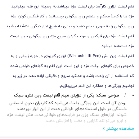
قلم لیفت ابزاری کارآمد برای لیفت مژه میباشد.به وسیله این قلم میتوانید
مژه ها را کاملاً محکم و منظم روی بیگودی بچسبانید و کار فیکس کردن مژه
روی بیگودی را به خوبی انجام دهید و نیازی به هیچ ابزار دیگری نداشته باشید.
قلم لیفت مژه برای فیکس و مرتب کردن سریع مژه روی بیگودی حین لیفت
مژه استفاده میشود.
قلم لیفت وین لش (WinLash Lift Pen) ابزاری کاربردی در حوزه زیبایی و به
خصوص برای کارهای لیفت مژه و ابرو است. این قلم به گونه‌ای طراحی شده
که استفاده از آن راحت باشد و عملکرد سریع و دقیقی ارائه دهد. در زیر به
توضیح ویژگی‌ها و عملکرد این قلم می‌پردازیم:
1. طراحی سبک:
یکی از مزایای مهم قلم لیفت وین لش، سبک
بودن آن است. این ویژگی باعث می‌شود که کاربران بدون احساس
خستگی در طول استفاده‌های طولانی مدت از این ابزار بهره‌مند
شوند. ابزارهای سبک وزن در فرایندهای طولانی‌مدت مثل لیفت مژه
و ابرو می‌توانند کارایی و دقت را افزایش دهند.
2. خوش دست بودن:
طراحی ارگونومیک این قلم به کاربران امکان
مشاهده بیشتر
می‌دهد تا آن را به راحتی در دست گرفته و با کنترل بیشتری از آن