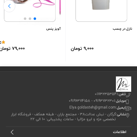
نازل در چسب
آویز پنس
5
9٬000 تومان
79٬000 تومان
تلفن:
01732353541
موبایل:
09193732301 - 09196374158
ایمیل:
Elya.goldasteh@gmail.com
نشانی:
گرگان - نبش عدالت38 - مجتمع باران - طبقه همکف - فروشگاه ابزار
تخصصی مژه و ابرو مژالیا - ساعات پشتیبانی: 10 الی 22
اطلاعات