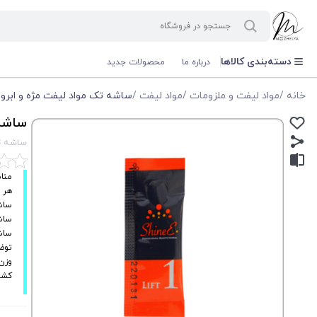
دسته‌بندی کالاها
درباره ما
محصولات جدید
خانه
/
مواد لیفت و ملزومات
/
مواد لیفت
/
ساشه تک مواد لیفت مژه و ابرو
ساشه 
ساشه تک
مناس
هر 
ساشه شماره(1) کرم 
ساشه شماره(2) کرم خ
ساشه شماره(3) سرم آبرس
توضیح
وزن: 1 
کشور