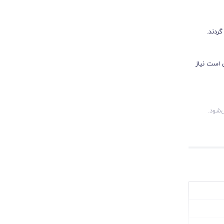
گردند.
مژه‌های بسیار ضخیم یا رو به پایین، تا ۲۰ دقیقه نیز ممکن است نیاز
ی‌شود.