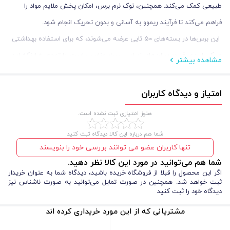
طبیعی کمک می‌کند. همچنین، نوک نرم برس، امکان پخش ملایم مواد را
فراهم می‌کند تا فرآیند ریموو به ‌آسانی و بدون تحریک انجام شود.
این برس‌ها در بسته‌های ۵۰ تایی عرضه می‌شوند، که برای استفاده بهداشتی
و یک ‌بار مصرف در سالن‌های زیبایی بسیار مناسب است. با توجه به اینکه این
مشاهده بیشتر
برس‌ها یک ‌بار مصرف هستند، می‌توانند به کاهش خطر انتقال آلودگی‌ها و
باکتری‌ها کمک کنند و به این ترتیب، ایمنی و بهداشت مشتریان را تضمین
امتیاز و دیدگاه کاربران
کنند.
هنوز امتیازی ثبت نشده است.
به‌ دلیل نوک پنبه ای نرم، مواد ریموور به ‌طور دقیق در نقاط مورد نیاز پخش
شما هم درباره این کالا دیدگاه ثبت کنید
می‌شوند و از هدررفت مواد جلوگیری می‌کنند. این ویژگی به تکنسین‌ها اجازه
تنها کاربران عضو می توانند بررسی خود را بنویسند
می‌دهد که تنها مقدار لازم از مواد را استفاده کرده و به ‌طور موثر و اقتصادی از
شما هم می‌توانید در مورد این کالا نظر دهید.
آنها بهره ببرند.
اگر این محصول را قبلا از فروشگاه خریده باشید، دیدگاه شما به عنوان خریدار
ثبت خواهد شد. همچنین در صورت تمایل می‌توانید به صورت ناشناس نیز
این برس‌ها علاوه بر ریموو کردن اکستنشن مژه، برای استفاده در موارد زیبایی
دیدگاه خود را ثبت کنید
دیگر نیز بسیار مناسب هستند. به عنوان مثال، از آنها می‌توان برای اعمال
مشتریانی که از این مورد خریداری کرده اند
محصولات مراقبت از لب، مانند بالم لب یا براق‌کننده، استفاده کرد. طراحی یک