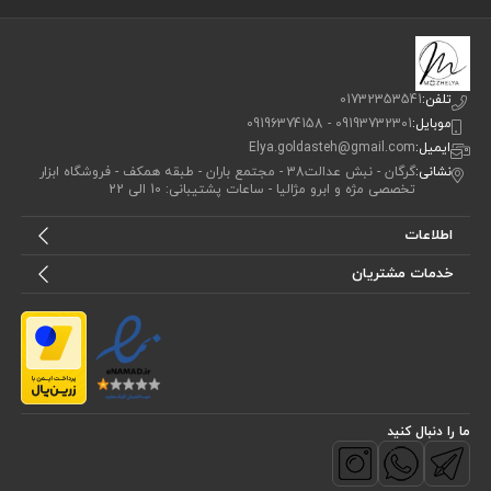
تلفن:
01732353541
موبایل:
09193732301 - 09196374158
ایمیل:
Elya.goldasteh@gmail.com
نشانی:
گرگان - نبش عدالت38 - مجتمع باران - طبقه همکف - فروشگاه ابزار
تخصصی مژه و ابرو مژالیا - ساعات پشتیبانی: 10 الی 22
اطلاعات
خدمات مشتریان
ما را دنبال کنید