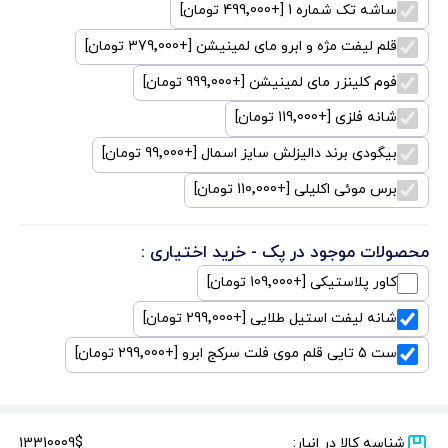
ساشه تک شماره 1 [+499٬000 تومان]
قلم لیفت مژه و ابرو مای لمینیشن [+379٬000 تومان]
فوم کلینزر مای لمینیشن [+999٬000 تومان]
شانه فلزی [+119٬000 تومان]
بیگودی برند دالیزلش سایز اسمال [+99٬000 تومان]
برس موئی اکلیلی [+110٬000 تومان]
محصولات موجود در پک - خرید اختیاری :
کاور پلاستیکی [+109٬000 تومان]
شانه لیفت استیل طلایی [+299٬000 تومان]
ست 5 تایی قلم موی فلت سرکج ابرو [+299٬000 تومان]
شناسه کالا در انبار:
13310009$