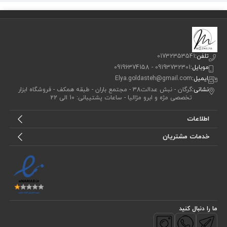
تلفن:
01732353541
موبایل:
09193732301 - 09196374158
ایمیل:
Elya.goldasteh@gmail.com
نشانی:
گرگان - نبش عدالت38 - مجتمع باران - طبقه همکف - فروشگاه ابزار
تخصصی مژه و ابرو مژالیا - ساعات پشتیبانی: 10 الی 22
اطلاعات
خدمات مشتریان
ما را دنبال کنید