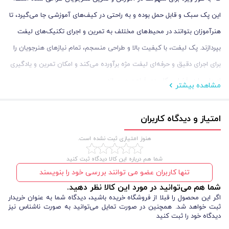
این پک سبک و قابل حمل بوده و به راحتی در کیف‌های آموزشی جا می‌گیرد، تا
هنرآموزان بتوانند در محیط‌های مختلف به تمرین و اجرای تکنیک‌های لیفت
بپردازند. پک لیفت، با کیفیت بالا و طراحی منسجم، تمام نیازهای هنرجویان را
برای اجرای دقیق و حرفه‌ای لیفت مژه برآورده می‌کند و امکان تمرین و یادگیری
اصولی را در فضایی کاربردی فراهم می‌سازد.
مشاهده بیشتر
با داشتن این پک، هنرجویان می‌توانند به‌صورت عملی تمامی مراحل لیفت را
تجربه کنند و به درکی عمیق‌تر از این تکنیک دست یابند. این پک همچنین به
امتیاز و دیدگاه کاربران
گونه‌ای طراحی شده است که تمام اقلام به‌صورت مرتب و منظم در کنار
هنوز امتیازی ثبت نشده است.
یکدیگر قرار می‌گیرند و دسترسی سریع و آسان به لوازم مورد نیاز را فراهم
شما هم درباره این کالا دیدگاه ثبت کنید
می‌کنند، تا کاربر تمرکز بیشتری بر اجرای تکنیک‌ها داشته باشد.
تنها کاربران عضو می توانند بررسی خود را بنویسند
پک لیفت مژه، با تمرکز بر کیفیت و دوام ابزارها، یک انتخاب ایده‌آل برای
شما هم می‌توانید در مورد این کالا نظر دهید.
کسانی است که به دنبال کسب تجربه حرفه‌ای و اصولی در زمینه لیفت مژه
اگر این محصول را قبلا از فروشگاه خریده باشید، دیدگاه شما به عنوان خریدار
ثبت خواهد شد. همچنین در صورت تمایل می‌توانید به صورت ناشناس نیز
هستند.
دیدگاه خود را ثبت کنید