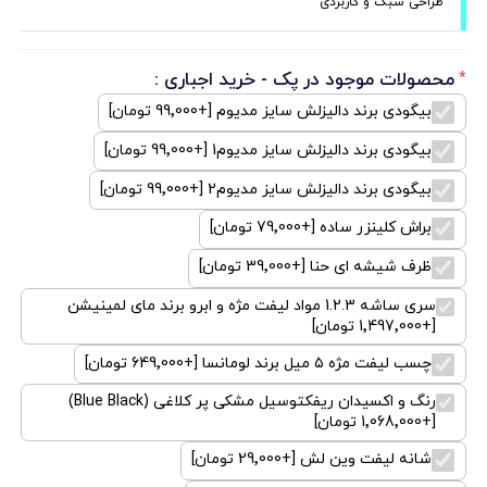
طراحی سبک و کاربردی
محصولات موجود در پک - خرید اجباری :
*
بیگودی برند دالیزلش سایز مدیوم [+99٬000 تومان]
بیگودی برند دالیزلش سایز مدیوم1 [+99٬000 تومان]
بیگودی برند دالیزلش سایز مدیوم2 [+99٬000 تومان]
براش کلینزر ساده [+79٬000 تومان]
ظرف شیشه ای حنا [+39٬000 تومان]
سری ساشه 1.2.3 مواد لیفت مژه و ابرو برند مای لمینیشن
[+1٬497٬000 تومان]
چسب لیفت مژه ۵ میل برند لومانسا [+649٬000 تومان]
رنگ و اکسیدان ریفکتوسیل مشکی پر کلاغی (Blue Black)
[+1٬068٬000 تومان]
شانه لیفت وین لش [+29٬000 تومان]