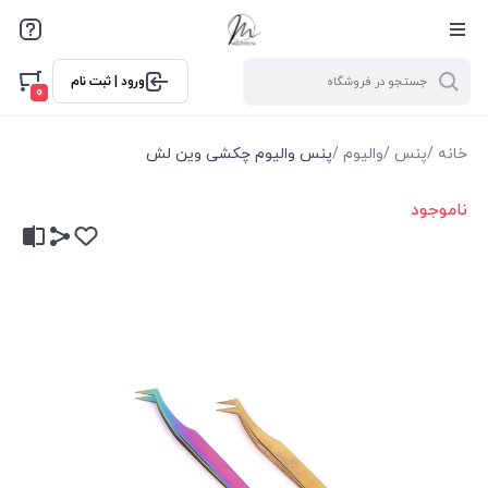
ورود | ثبت نام
0
خانه
/
پنس
/
والیوم
/
پنس والیوم چکشی وین لش
ناموجود