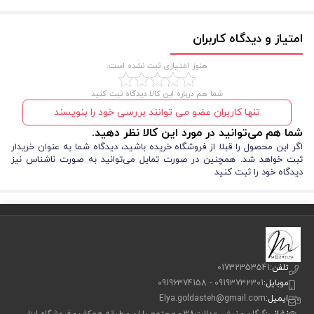
طول فرآیند اکستنشن دارد.
این پنس با وزن سبک و طراحی ارگونومیک خود، به تکنسین‌ها امکان کار راحت
امتیاز و دیدگاه کاربران
و طولانی مدت بدون خستگی دست را می‌دهد. این ویژگی به خصوص برای
هنوز امتیازی ثبت نشده است.
تکنسین‌هایی که در طول روز با مشتریان متعدد کار می‌کنند بسیار مهم است.
شما هم درباره این کالا دیدگاه ثبت کنید
تنها کاربران عضو می توانند بررسی خود را بنویسند
شما هم می‌توانید در مورد این کالا نظر دهید.
اگر این محصول را قبلا از فروشگاه خریده باشید، دیدگاه شما به عنوان خریدار
ثبت خواهد شد. همچنین در صورت تمایل می‌توانید به صورت ناشناس نیز
دیدگاه خود را ثبت کنید
تلفن:
01732353541
موبایل:
09193732301 - 09196374158
ایمیل:
Elya.goldasteh@gmail.com
نشانی:
گرگان - نبش عدالت38 - مجتمع باران - طبقه همکف - فروشگاه ابزار