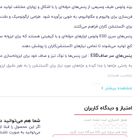
برند وتوس طیف وسیعی از پنس‌های حرفه‌ای را با اشکال و زوایای مختلف تولید می‌
فن‌سازی برای والیوم و مگاوالیوم، به خوبی برآورده شود. طراحی ارگونومیک و دقت ب
برای اکستنشن‌ کاران فراهم می‌کنند.
پنس‌های سری ESD وتوس ابزارهای حرفه‌ای و با کیفیتی هستند که برای
کج تولید می‌شوند تا تمامی نیازهای اکستنشن‌کاران را پوشش دهند.
پنس‌های سر صاف
ESD
:
این پنس‌ها با نوک تیز و صاف خود برای ایزوله‌سازی م
به راحتی مژه‌ها را جدا کرده و مژه‌های مورد نیاز برای اکستنشن را به طور دقیق 
مناسب هستند.
پنس‌های سر کج
ESD
:
این پنس‌ها با نوک خمیده و زاویه‌ دار طراحی شده‌اند که
مشاهده بیشتر
ایزوله ‌سازی مژه‌های کناری یا مژه‌هایی که رشد نامنظم دارند، بسیار کارآمد است.
پنس
ESD-13
وتوس
:
این پنس با نوک صاف و پهن خود، برای ریموو مژه‌های ا
امتیاز و دیدگاه کاربران
این کارها را با دقت و بدون آسیب به مژه‌ها و پوست فراهم می‌کند.
هنوز امتیازی ثبت نشده است.
شما هم می‌توانید در
ریموو مژه
:
نوک صاف و پهن پنس ESD-13 به اکستنشن‌کاران 
اگر این محصول را قبلا 
شما هم درباره این کالا دیدگاه ثبت کنید
می‌توانید به صورت ناشنا
بدون آسیب به مژه‌های طبیعی گرفته و ریموو می‌کند.