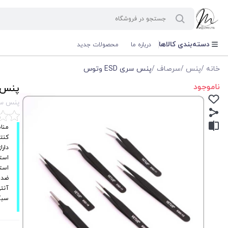
دسته‌بندی کالاها
درباره ما
محصولات جدید
خانه
/
پنس
/
سرصاف
/
پنس سری ESD وتوس
ناموجود
پنس سری
پنس سری ESD
مناس
کنتر
دارای پوشش (SD
است
استح
ضد 
آنت
سبک