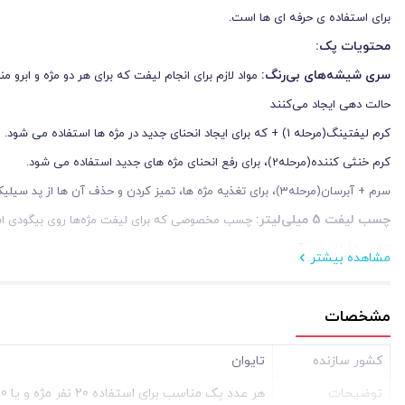
برای استفاده ی حرفه ای ها است.
محتویات پک:
سری شیشه‌های بی‌رنگ:
مواد لازم برای انجام لیفت که برای هر دو مژه و ابرو من
حالت ‌دهی ایجاد می‌کنند
کرم لیفتینگ(مرحله 1) + که برای ایجاد انحنای جدید در مژه ها استفاده می شود.
کرم خنثی کننده(مرحله2)، برای رفع انحنای مژه های جدید استفاده می شود.
سرم + آبرسان(مرحله3)، برای تغذیه مژه ها، تمیز کردن و حذف آن ها از پد سیلیکونی استفاده می شود.
چسب لیفت 5 میلی‌لیتر:
چسب مخصوصی که برای لیفت مژه‌ها روی بیگودی استف
نتایج را فراهم می‌آورد.
مشاهده بیشتر
شانه لیفت:
شانه مخصوصی برای مرتب‌سازی و حالت‌دهی دقیق مژه‌ها و ابروها در ط
پک 5 جفت بیگودی معمولی:
این بیگودی‌ها در 5 سایز مختلف (S، M، M1، M2، L) عرضه شده و مناسب برای ایجاد لیفت در مژه‌های با طول و ضخامت متفاوت هستند.
مشخصات
کاربرد برای لیفت مژه:
کشور سازنده
تایوان
این پک برای ایجاد حالت طبیعی، بلندتر و پرتر در مژه‌ها طراحی شده است. مواد
توضیحات
هر عدد پک مناسب برای استفاده 20 نفر مژه و یا 10 نفر ابرو است
استفاده از بیگودی‌های مناسب سایز مژه، مژه‌ها را به سمت بالا لیفت می‌کند و نتا