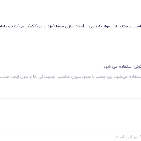
اسب هستند. این مواد به نرمی و آماده‌ سازی موها (مژه یا ابرو) کمک می‌کنند و پایه ‌
اده می‌شود. این چسب با فرمولاسیون مناسب، چسبندگی بالا و بدون ایجاد حساس
ول فرایند لیفت، که باعث می‌شود مژه‌ها و ابروها به‌طور یکدست و منظم قرار بگیر
 لیفت باعث نرم شدن و حالت ‌دهی مژه‌ها شده و چسب لیفت به تثبیت آن‌ها کمک می
یجی ماندگار و طبیعی را فراهم می‌آورد.