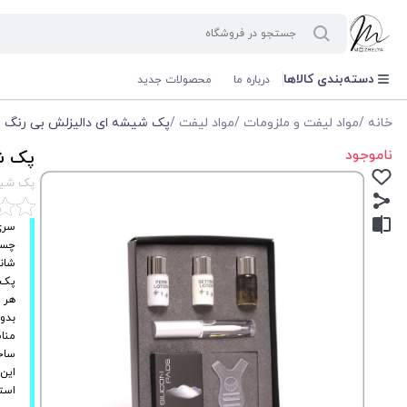
دسته‌بندی کالاها
درباره ما
محصولات جدید
خانه
/
مواد لیفت و ملزومات
/
مواد لیفت
/
پک شیشه ای دالیزلش بی رنگ
ناموجود
پک ش
پک شیش
سری 
چسب لیفت 5 میلی‌ل
شانه
پک 5 جفت بیگودی معمولی(در سایزهای S ، M ، M1، M2، و L، برای انواع مختلف مژه‌ها
هر شیشه
بدو
مناس
ساخ
این 
استف