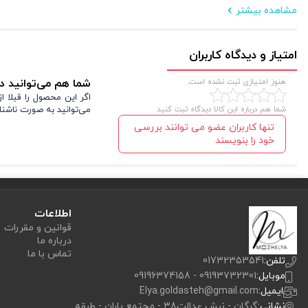
مشاهده بیشتر
کاربرد برای لیفت ابرو:
این محصولات علاوه بر مژه، برای لیفت ابروها نیز استفاده می‌شوند. مواد لیفت به ا
امتیاز و دیدگاه کاربران
حالت‌دار هستند، مناسب می‌باشند.
نحوه استفاده مواد لیفت برای مژه
هنوز امتیازی ثبت نشده است.
شما هم می‌توانید در
اگر این محصول را قبلا 
شما هم درباره این کالا دیدگاه ثبت کنید
می‌توانید به صورت ناشنا
پاک‌کن پاک کنید.
تنها کاربران عضو می توانند بررسی
خود را بنویسند
۲.مواد شماره ۲ را روی کل مژه قرار دهید و بعد از (۱۰ تا ۱۵ دقیقه) پاک کنید.
۳.در این مرحله رنگ مژه به مدت ۵تا ۱۰دقیقه گذاشته میشود.
۴.بعد از پاک کردن رنگ در صورت نیاز میتوان از بوتاکس استفاده کرد. مواد بوتاکس را به مدت 5 دقیقه به ساقه مژه بزنید
۵.مرحله آخر بعد از پاک کردن مواد قبلی، کراتین را روی مژه ها قرار داده و به وسیله گوش پاک کن مژه ها را از بیگودی جدا میکنیم.
اطلاعات
قوانین و مقررات
تا ۲۴ ساعت از شستن مژه ها خودداری کنید.
درباره ما
تماس با ما
نحوه استفاده مواد لیفت برای ابرو
تلفن:
01732353541
موبایل:
09193732301 - 09196374158
ایمیل:
Elya.goldasteh@gmail.com
۲۵دقیقه)
نشانی:
گرگان - نبش عدالت38 - مجتمع باران - طبقه