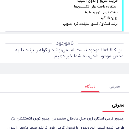
فرایند سریع و بدون آسیب
استفاده راحت برای تکنسین‌ها
بافت کرمی نرم و غلیظ
وزن: 15 گرم
برند: اسکای/ کشور سازنده: کره جنوبی
ناموجود
این کالا فعلا موجود نیست اما می‌توانید زنگوله را بزنید تا به
محض موجود شدن، به شما خبر دهیم
معرفی
دیدگاه
معرفی
ریموور کرمی اسکای زون مدل مادمازل مخصوص ریموو کردن اکستنشن مژه
طراحی شده است. این ریموور با فرمول کرمی خود، فرایند حذف مژه‌ها را بدون