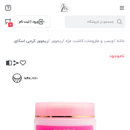
ورود | ثبت نام
0
خانه
/
چسب و ملزومات کاشت مژه
/
ریموور
/
ریموور کرمی اسکای
ناموجود