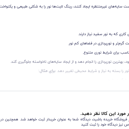
ست سایه‌های غیرمنتظره ایجاد کنند، رینگ لایت‌ها نور را به شکلی طبیعی و یکنواخت
اری که به نور سفید نیاز دارند.
 گرم‌تر و نورپردازی در فضاهای کم نور.
مناسب برای شرایط نوری متنوع.
د، بهترین نورپردازی را انجام دهد و از ایجاد سایه‌های ناخواسته جلوگیری کند.
برای مثال:
نور را بسته به نیاز و شرایط محیطی تغییر دهد.
 جلوگیری شود.
ن شود و جزئیات بهتر دیده شوند.
، بسیار کاربردی است.
یکی از مزیت‌های بزرگ این رینگ لایت، پایه قابل تنظیم آن است که تا ارتفاع ۲۰۰ سانتی‌متر قابل تنظیم است. این ویژگی به کاربر اجازه می‌دهد که رینگ لایت
 مورد این کالا نظر دهید.
حتی جمع می‌شود و قابل حمل است، که آن را برای عکاسان و تولیدکنندگان محتوا که به 
از فروشگاه خریده باشید، دیدگاه شما به عنوان خریدار ثبت خواهد شد. همچنین در
س نیز دیدگاه خود را ثبت کنید