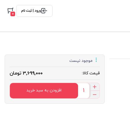
ورود | ثبت نام
0
موجود نیست
3٬699٬000 تومان
قیمت کالا:
افزودن به سبد خرید