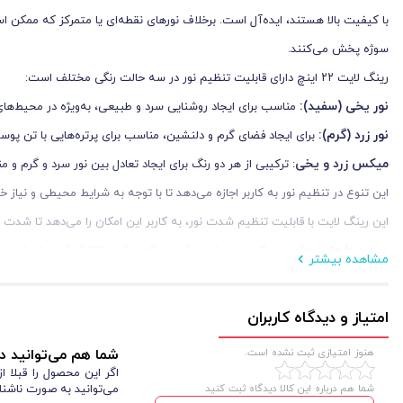
با کیفیت بالا هستند، ایده‌آل است. برخلاف نورهای نقطه‌ای یا متمرکز که ممکن ا
سوژه پخش می‌کنند.
رینگ لایت ۲۲ اینچ دارای قابلیت تنظیم نور در سه حالت رنگی مختلف است:
نور یخی (سفید):
مناسب برای ایجاد روشنایی سرد و طبیعی، به‌ویژه در محیط‌های ک
نور زرد (گرم):
برای ایجاد فضای گرم و دلنشین، مناسب برای پرتره‌هایی با تن پوست
میکس زرد و یخی
: ترکیبی از هر دو رنگ برای ایجاد تعادل بین نور سرد و گرم و 
این تنوع در تنظیم نور به کاربر اجازه می‌دهد تا با توجه به شرایط محیطی و نیاز خو
این رینگ لایت با قابلیت تنظیم شدت نور، به کاربر این امکان را می‌دهد تا شدت 
در محیط‌های روشن
، ممکن است نیاز باشد نور کمتر شود تا از تابش بیش از حد
مشاهده بیشتر
در محیط‌های کم‌نور
، می‌توان شدت نور را افزایش داد تا سوژه به‌طور کامل روش
این ویژگی به‌ویژه برای بلاگرها و آرایشگران که نیاز به نور دقیق و کنترل شده دارند
امتیاز و دیدگاه کاربران
هنوز امتیازی ثبت نشده است.
شما هم می‌توانید در
خود قرار دهد و از زوایای مختلف عکس‌برداری یا فیلم‌برداری کند. این پایه به را
اگر این محصول را قبلا 
شما هم درباره این کالا دیدگاه ثبت کنید
می‌توانید به صورت ناشنا
نیاز دارند، مناسب می‌سازد.