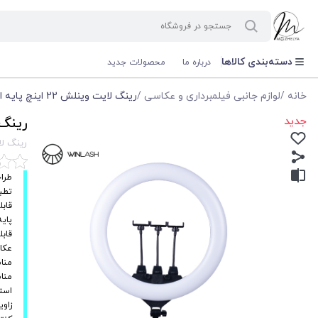
دسته‌بندی کالاها
درباره ما
محصولات جدید
خانه
/
لوازم جانبی فیلمبرداری و عکاسی
/
رینگ لایت وینلش 22 اینچ پایه ایستاده
جدید
رینگ لایت 
رینگ لایت وینل
طراح
تطبی
قاب
پایه ق
قاب
عکا
مناس
مناس
است
زاویه