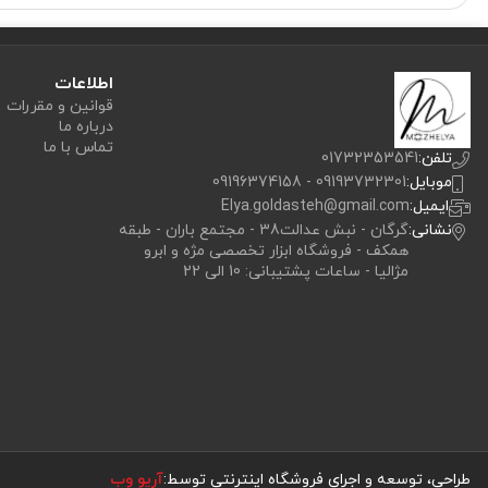
اطلاعات
قوانین و مقررات
درباره ما
تماس با ما
تلفن:
01732353541
موبایل:
09193732301 - 09196374158
ایمیل:
Elya.goldasteh@gmail.com
نشانی:
گرگان - نبش عدالت38 - مجتمع باران - طبقه
همکف - فروشگاه ابزار تخصصی مژه و ابرو
مژالیا - ساعات پشتیبانی: 10 الی 22
طراحی، توسعه و اجرای فروشگاه اینترنتی توسط:
آریو وب