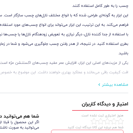
چسب را به طور کامل استفاده کنند.
این ابزار به گونه‌ای طراحی شده که با انواع مختلف نازل‌های چسب سازگار است. سورا
فراهم می‌کند. به این ترتیب، این ابزار می‌تواند برای انواع چسب‌های مورد استفاده
با استفاده از جدا کننده نازل، دیگر نیازی به تعویض زودهنگام نازل‌ها یا چسب‌ها نی
بطری استفاده کنید. در نتیجه، از هدر رفتن چسب جلوگیری می‌شود و شما در زمان 
باشید.
یکی از مزیت‌های اصلی این ابزار، افزایش عمر مفید چسب‌های اکستنشن مژه است
افت کیفیت باقی می‌مانند و عملکرد بهتری خواهند داشت. این موضوع به خصوص د
اهمیت ویژه‌ای دارد.
مشاهده بیشتر
این جدا کننده نازل چسب، با وجود اندازه کوچک و وزن سبک، ابزاری بسیار قدرتم
این ابزار را در کیت کاری خود به همراه داشته باشید و هر زمان که نیاز باشد، نازل‌
امتیاز و دیدگاه کاربران
این ابزار در رنگ‌های متنوعی مانند صورتی، بنفش، سبز، آبی، نارنجی و ... ارائه می
هنوز امتیازی ثبت نشده است.
شما هم می‌توانید در
می‌توانند به شما کمک کنند تا ابزارهای مختلف را به راحتی مرتب کنید و از هم ت
اگر این محصول را قبلا 
شما هم درباره این کالا دیدگاه ثبت کنید
می‌توانید به صورت ناشنا
جدا کننده نازل چسب از مواد مقاوم و باکیفیتی ساخته شده که به آن امکان می‌دهد د