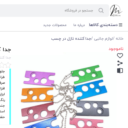
دسته‌بندی کالاها
درباره ما
محصولات جدید
خانه
/
لوازم جانبی
/
جدا کننده نازل در چسب
ناموجود
جدا ک
جدا کنن
جلو
طرا
صرف
افز
ابزا
رنگ
جنس 
استف
حفظ