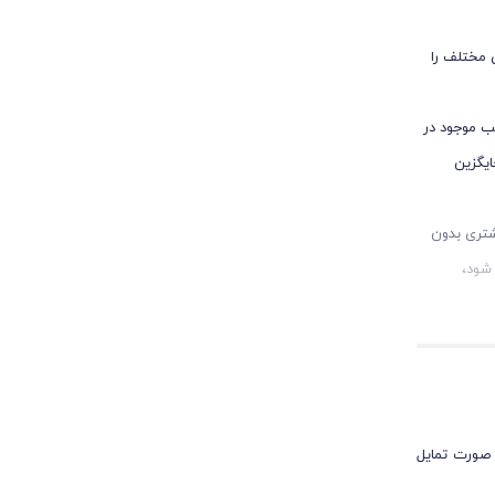
ی مختلف را
سب موجود در
ایگزین
شتری بدون
شود،
نید همیشه
ن رنگ‌ها
 صورت تمایل
شیدگی و