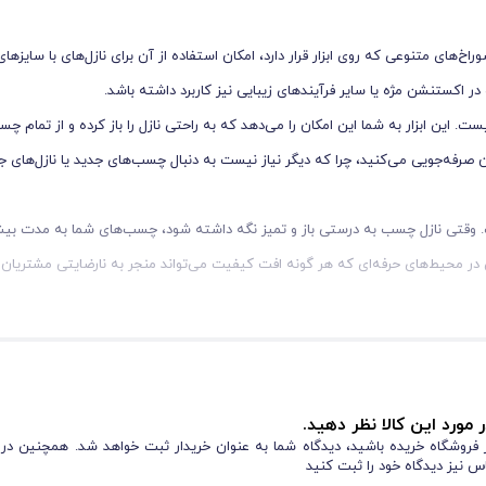
خ‌های متنوعی که روی ابزار قرار دارد، امکان استفاده از آن برای نازل‌های با سایزها
 در اکستنشن مژه یا سایر فرآیندهای زیبایی نیز کاربرد داشته باشد.
ست. این ابزار به شما این امکان را می‌دهد که به راحتی نازل را باز کرده و از تمام چ
صرفه‌جویی می‌کنید، چرا که دیگر نیاز نیست به دنبال چسب‌های جدید یا نازل‌های ج
. وقتی نازل چسب به درستی باز و تمیز نگه داشته شود، چسب‌های شما به مدت بی
ر محیط‌های حرفه‌ای که هر گونه افت کیفیت می‌تواند منجر به نارضایتی مشتریان 
ند و کارآمد است. طراحی جمع‌وجور و قابلیت حمل آسان آن باعث می‌شود که شما بتوا
های چسب خود را تمیز و باز کنید.
‌شود که علاوه بر زیبایی، به راحتی قابل شناسایی در میان سایر ابزارهاست. همچنین ای
 مورد این کالا نظر دهید.
فکیک کنید.
از فروشگاه خریده باشید، دیدگاه شما به عنوان خریدار ثبت خواهد شد. همچنین در
س نیز دیدگاه خود را ثبت کنید
ر برابر فشارهای زیاد و استفاده مکرر مقاوم باشد. این ابزار در برابر زنگ‌زدگی، خرا