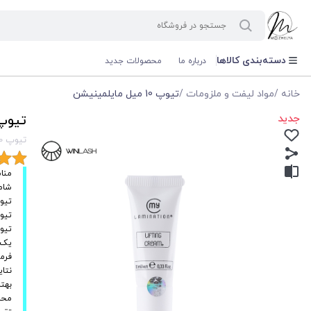
دسته‌بندی کالاها
درباره ما
محصولات جدید
خانه
/
مواد لیفت و ملزومات
/
تیوپ 10 میل مایلمینیشن
جدید
تیوپ 10 میل مایلم
تیوپ 10 میل مایلمینیشن
منا
شام
تیوپ شماره(1) کرم ل
تیوپ شماره(2) کرم خ
تیوپ شماره(3) سرم آبرس
یک تیوپ می
فرمو
نتای
محدو