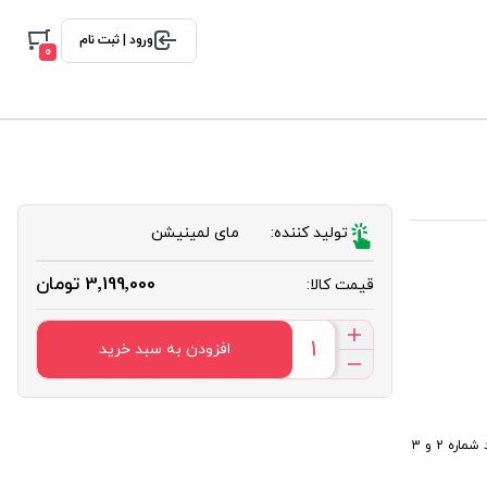
ورود | ثبت نام
0
تولید کننده:
مای لمینیشن
3٬199٬000 تومان
قیمت کالا:
افزودن به سبد خرید
بهترین زمان استفاده از تیوپ شماره 1مای لمینیشن 1 ماه پس از باز شدن درب محصول، مواد شماره 2 و 3