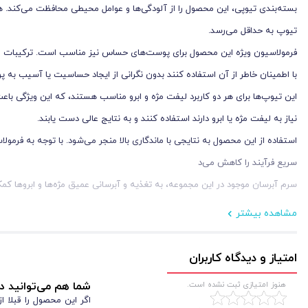
بسته‌بندی تیوپی، این محصول را از آلودگی‌ها و عوامل محیطی محافظت می‌کند. 
تیوپ به حداقل می‌رسد.
فرمولاسیون ویژه این محصول برای پوست‌های حساس نیز مناسب است. ترکیبات ملا
با اطمینان خاطر از آن استفاده کنند بدون نگرانی از ایجاد حساسیت یا آسیب به پوس
این تیوپ‌ها برای هر دو کاربرد لیفت مژه و ابرو مناسب هستند، که این ویژگی باع
نیاز به لیفت مژه یا ابرو دارند استفاده کنند و به نتایج عالی دست یابند.
استفاده از این محصول به نتایجی با ماندگاری بالا منجر می‌شود. با توجه به فرمو
سریع فرآیند را کاهش می‌د
سرم آبرسان موجود در این مجموعه، به تغذیه و آبرسانی عمیق مژه‌ها و ابروها 
مشاهده بیشتر
مواد شامل:
1.تیوپ شماره 1 کرم لیفتینگ (Lifting Cream):
امتیاز و دیدگاه کاربران
کاربرد:
•
این کرم برای شروع فرآیند لیفت مژه و ابرو استفاده می‌شود. کرم لیفتی
هنوز امتیازی ثبت نشده است.
شما هم می‌توانید در
شاداب‌تر به آنها ببخشد. این مرحله به‌ویژه برای مشتریانی که به دنبال حالت زیباتر
اگر این محصول را قبلا 