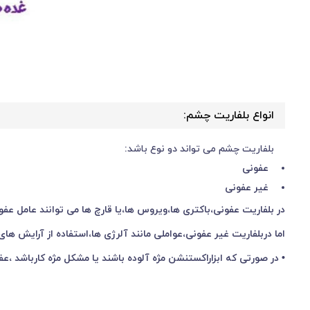
انواع بلفاریت چشم:
بلفاریت چشم می تواند دو نوع باشد:
عفونی
غیر عفونی
در بلفاریت عفونی،باکتری ها،ویروس ها،یا قارچ ها می توانند عامل عفو
اما دربلفاریت غیر عفونی،عواملی مانند آلرژی ها،استفاده از آرایش ه
• در صورتی که ابزاراکستنشن مژه آلوده باشند یا مشکل مژه کارباشد ،عفونت طی 48ساعت پس از اکستنشن مژه برو