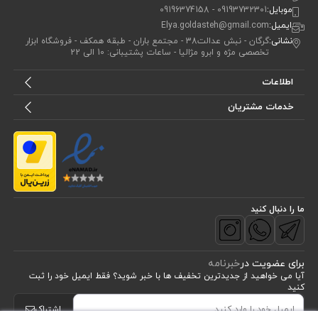
موبایل:
09193732301 - 09196374158
ایمیل:
Elya.goldasteh@gmail.com
نشانی:
گرگان - نبش عدالت38 - مجتمع باران - طبقه همکف - فروشگاه ابزار
تخصصی مژه و ابرو مژالیا - ساعات پشتیبانی: 10 الی 22
اطلاعات
خدمات مشتریان
ما را دنبال کنید
برای عضویت در
خبرنامه
آیا می خواهید از جدید‌ترین تخفیف‌ ها با‌ خبر شوید؟ فقط ایمیل خود را ثبت
کنید
اشتراک