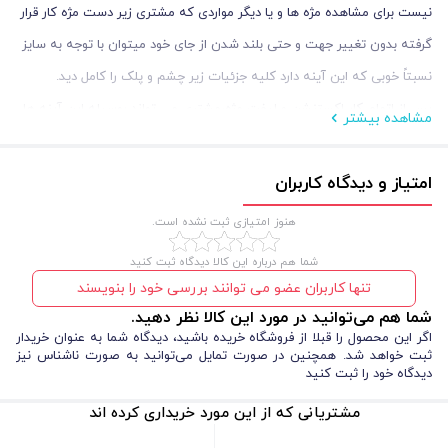
نیست برای مشاهده مژه ها و یا دیگر مواردی که مشتری زیر دست مژه کار قرار
گرفته بدون تغییر جهت و حتی بلند شدن از جای خود میتوان با توجه به سایز
نسبتاً خوبی که این آینه دارد کلیه جزئیات زیر چشم و پلک را کامل دید.
پس از اتمام کار اکستنشن و لیفت مژه،مشتری می تواند بوسیله این آینه ها
مشاهده بیشتر
اتمام کار مژه کار را از زوایای مختلف مشاهده نموده و جزئیات کار خود را بهتر
بررسی نماید. این آینه های فلزی از کیفیت فوق العاده ای برخوردارند و بسیار
امتیاز و دیدگاه کاربران
مقاوم و با دوام می باشند. آینه های مخصوص کار در رنگ ها و اشکال متنوعی
هنوز امتیازی ثبت نشده است.
قابل تهیه هستند و نیز قابل استفاده جهت عکاسی و چک کردن جزئیات کار.
شما هم درباره این کالا دیدگاه ثبت کنید
تنها کاربران عضو می توانند بررسی خود را بنویسند
شما هم می‌توانید در مورد این کالا نظر دهید.
اگر این محصول را قبلا از فروشگاه خریده باشید، دیدگاه شما به عنوان خریدار
ثبت خواهد شد. همچنین در صورت تمایل می‌توانید به صورت ناشناس نیز
دیدگاه خود را ثبت کنید
مشتریانی که از این مورد خریداری کرده اند