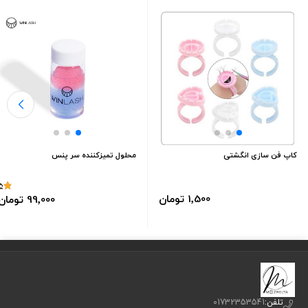
کاپ فن سازی انگشتی
محلول تمیزکننده سر پنس
5
1٬500 تومان
99٬000 تومان
تلفن:
01732353541