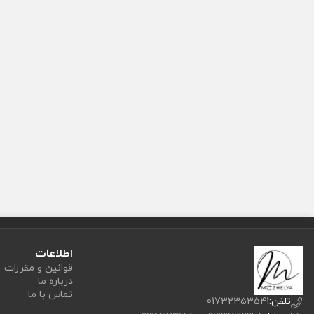
اطلاعات
قوانین و مقررات
درباره ما
تماس با ما
تلفن:
01732353541